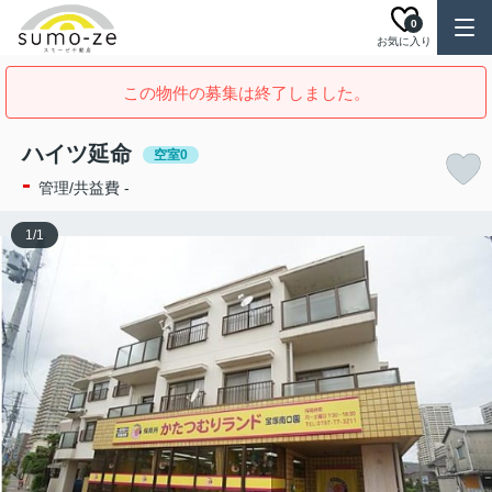
0
お気に入り
この物件の募集は終了しました。
ハイツ延命
空室0
-
管理/共益費 -
1
/
1