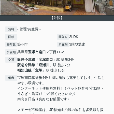
【外観】
- 管理/共益費 -
賃料
-
2LDK
面積
間取り
築44年
3階/3階建
築年数
所在階
兵庫県
宝塚市
南口
２丁目11-2
所在地
阪急今津線
「
宝塚南口
」駅 徒歩3分
交通
阪急今津線
「
逆瀬川
」駅 徒歩7分
福知山線
「
宝塚
」駅 徒歩15分
宝塚南口駅徒歩4分！周辺施設も充実しており、生活し
備考
やすい環境です。
インターネット使用料無料！！ペット飼育可(小動物・
うさぎ・鳥等)！ご相談ください☆彡
南向き日当り良好なお部屋です♪
スモーゼ不動産は、JR福知山沿線の物件を多数取り扱