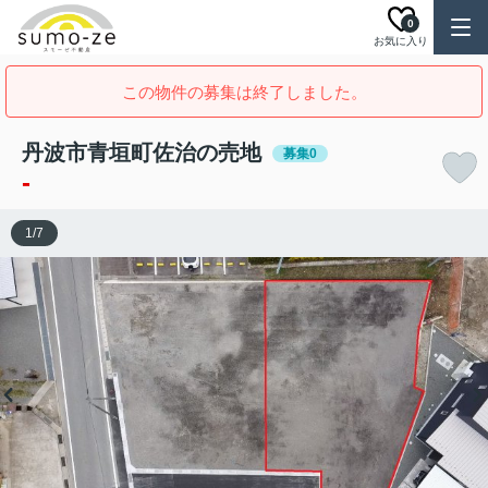
0
お気に入り
この物件の募集は終了しました。
丹波市青垣町佐治の売地
募集0
-
1
/
7