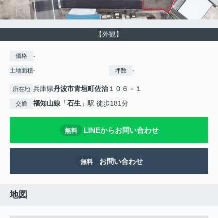
【外観】
-
価格
-
-
土地面積
坪数
兵庫県
丹波市
青垣町佐治
１０６－１
所在地
福知山線
「
石生
」駅 徒歩181分
交通
LINEからお問い合わせ
無料
お問い合わせ
無料
地図