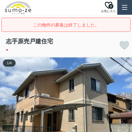
0
お気に入り
この物件の募集は終了しました。
志手原売戸建住宅
-
1
/
4