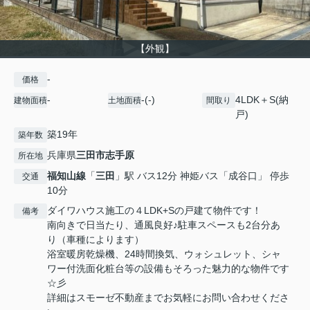
【外観】
-
価格
-
-(-)
4LDK＋S(納
建物面積
土地面積
間取り
戸)
築19年
築年数
兵庫県
三田市
志手原
所在地
福知山線
「
三田
」駅 バス12分 神姫バス「成谷口」 停歩
交通
10分
ダイワハウス施工の４LDK+Sの戸建て物件です！
備考
南向きで日当たり、通風良好♪駐車スペースも2台分あ
り（車種によります）
浴室暖房乾燥機、24時間換気、ウォシュレット、シャ
ワー付洗面化粧台等の設備もそろった魅力的な物件です
☆彡
詳細はスモーゼ不動産までお気軽にお問い合わせくださ