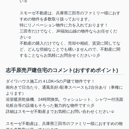
い☺
スモーゼ不動産は、兵庫県三田市のファミリー様におす
すめの物件を多数取り扱っております。
特にリノベーション物件に力を入れております！
三田市だけでなく、JR福知山線の物件ならお任せくだ
さい☺
不動産の購入だけでなく、売却や相続、賃貸に関してな
ど、どんな些細なことでも構いませんので、不動産に関
することならお気軽にお問合せください☆彡
志手原売戸建住宅のコメント(おすすめポイント)
ダイワハウス施工の４LDK+Sの戸建て物件です！
南向きで日当たり、通風良好♪駐車スペースも2台分あり（車種に
よります）
浴室暖房乾燥機、24時間換気、ウォシュレット、シャワー付洗面
化粧台等の設備もそろった魅力的な物件です☆彡
詳細はスモーゼ不動産までお気軽にお問い合わせください☺
スモーゼ不動産は、兵庫県三田市のファミリー様におすすめの物