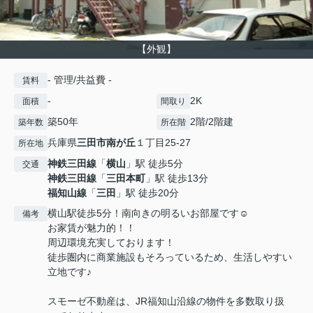
【外観】
- 管理/共益費 -
賃料
-
2K
面積
間取り
築50年
2階/2階建
築年数
所在階
兵庫県
三田市
南が丘
１丁目25-27
所在地
神鉄三田線
「
横山
」駅 徒歩5分
交通
神鉄三田線
「
三田本町
」駅 徒歩13分
福知山線
「
三田
」駅 徒歩20分
横山駅徒歩5分！南向きの明るいお部屋です☺
備考
お家賃が魅力的！！
周辺環境充実しております！
徒歩圏内に商業施設もそろっているため、生活しやすい
立地です♪
スモーゼ不動産は、JR福知山沿線の物件を多数取り扱