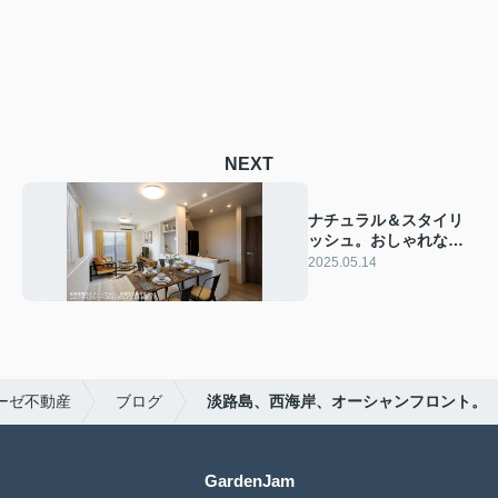
NEXT
ナチュラル＆スタイリ
ッシュ。おしゃれなペ
ット可新築物件
2025.05.14
ーゼ不動産
ブログ
淡路島、西海岸、オーシャンフロント。
GardenJam