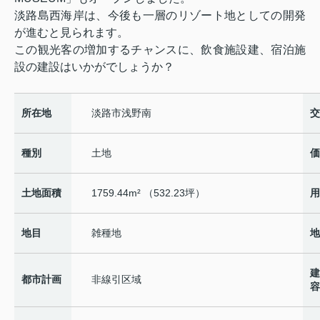
淡路島西海岸は、今後も一層のリゾート地としての開発
が進むと見られます。
この観光客の増加するチャンスに、飲食施設建、宿泊施
設の建設はいかがでしょうか？
所在地
淡路市浅野南
交
種別
土地
価
土地面積
1759.44m² （532.23坪）
用
地目
雑種地
地
建
都市計画
非線引区域
容