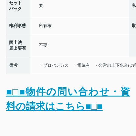
セット
要
私
バック
権利形態
所有権
取
国土法
不要
届出要否
備考
・プロパンガス ・電気有 ・公営の上下水道は
■□■物件の問い合わせ・資
料の請求はこちら■□■